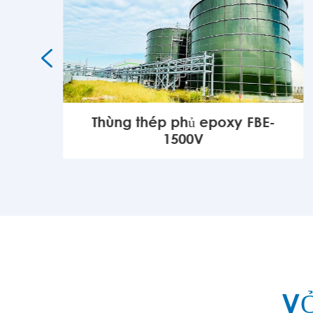

Thùng thép phủ epoxy FBE-
1500V
KHÁC

VỎ