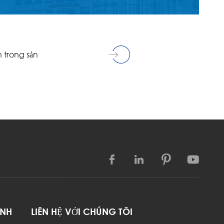
h trong sản




ANH
LIÊN HỆ VỚI CHÚNG TÔI