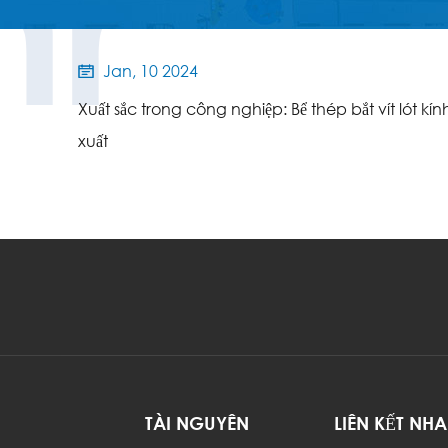
hr
Jan, 10 2024

Xuất sắc trong công nghiệp: Bể thép bắt vít lót kín
xuất
TÀI NGUYÊN
LIÊN KẾT NH