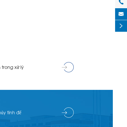



 trong xử lý
hủy tinh để