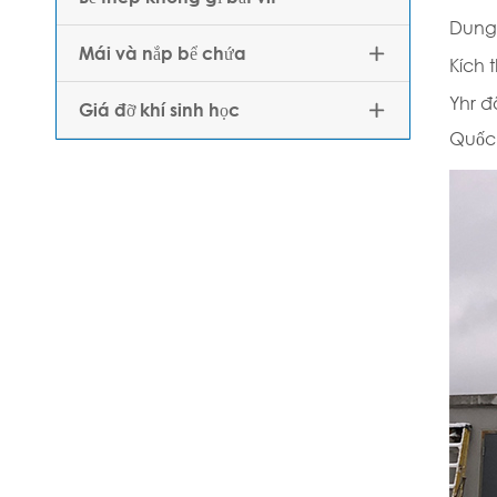
Dung 
Mái và nắp bể chứa

Kích 
Yhr đ
Giá đỡ khí sinh học

Quốc 