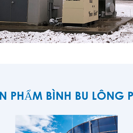
N PHẨM BÌNH BU LÔNG P