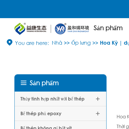
Sản phẩm

Nhà
Ốp lưng
Hoa Kỳ | d
Sản phẩm

Thủy tinh hợp nhất với bể thép

Bể thép phủ epoxy

Hoa K
Thời 
Bể thép không gỉ bắt vít