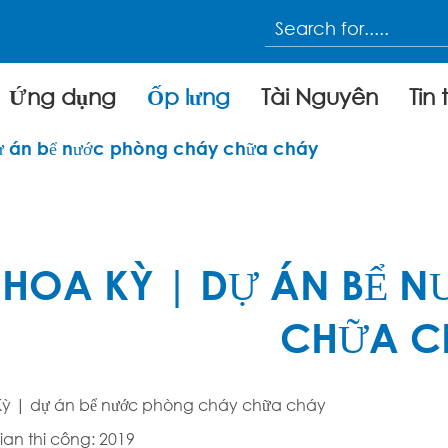
Ứng dụng
Ốp lưng
Tài Nguyên
Tin 
ự án bể nước phòng cháy chữa cháy
HOA KỲ | DỰ ÁN BỂ 
CHỮA C
ỳ | dự án bể nước phòng cháy chữa cháy
gian thi công: 2019