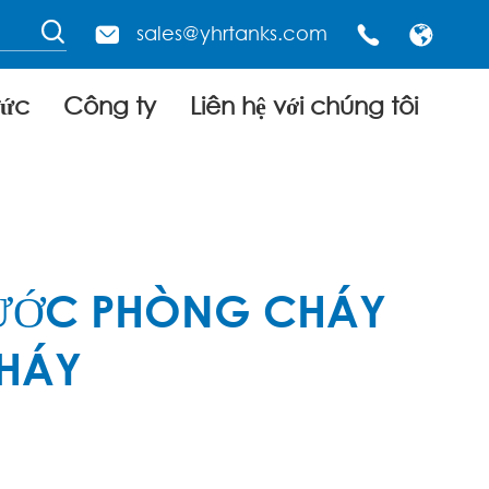

sales@yhrtanks.com



tức
Công ty
Liên hệ với chúng tôi
NƯỚC PHÒNG CHÁY
HÁY