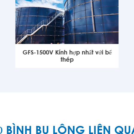
GFS-1500V Kính hợp nhất với bể
thép
KHÁC

 BÌNH BU LÔNG LIÊN Q