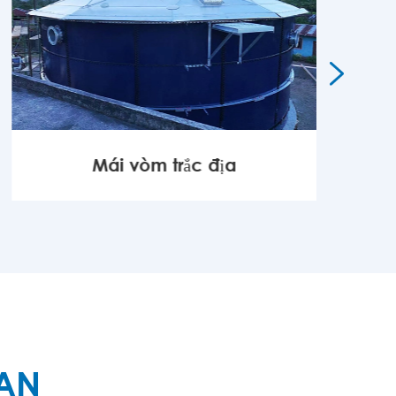

Mái vòm trắc địa
KHÁC

UAN