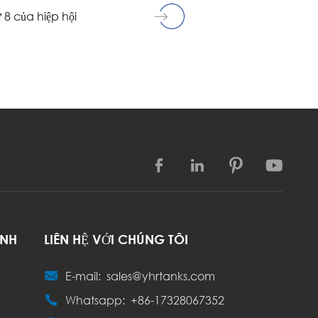
 8 của hiệp hội




ANH
LIÊN HỆ VỚI CHÚNG TÔI

E-mail:
sales@yhrtanks.com

Whatsapp:
+86-17328067352