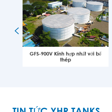

GFS-900V Kính hợp nhất với bể
thép
KHÁC

TIN TỨC YHR TANKS