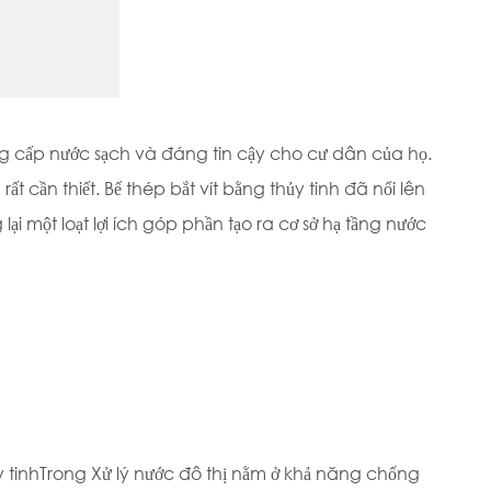
ng cấp nước sạch và đáng tin cậy cho cư dân của họ.
ất cần thiết. Bể thép bắt vít bằng thủy tinh đã nổi lên
i một loạt lợi ích góp phần tạo ra cơ sở hạ tầng nước
 tinh
Trong Xử lý nước đô thị nằm ở khả năng chống