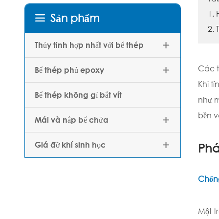
1. 
Sản phẩm

2. 
Thủy tinh hợp nhất với bể thép

Các t
Bể thép phủ epoxy

Khi tí
Bể thép không gỉ bắt vít
như m
bền v
Mái và nắp bể chứa

Giá đỡ khí sinh học

Phá
Chống
Một t