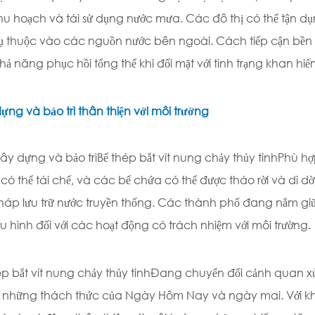
thu hoạch và tái sử dụng nước mưa. Các đô thị có thể tận d
ụ thuộc vào các nguồn nước bên ngoài. Cách tiếp cận bề
hả năng phục hồi tổng thể khi đối mặt với tình trạng khan hi
ựng và bảo trì thân thiện với môi trường
xây dựng và bảo trì
Bể thép bắt vít nung chảy thủy tinh
Phù hợ
có thể tái chế, và các bể chứa có thể được tháo rời và di d
pháp lưu trữ nước truyền thống. Các thành phố đang nắm g
ữu hình đối với các hoạt động có trách nhiệm với môi trường.
ép bắt vít nung chảy thủy tinh
Đang chuyển đổi cảnh quan xử l
 những thách thức của Ngày Hôm Nay và ngày mai. Với kh