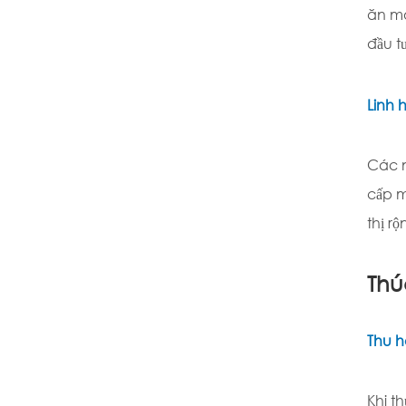
ăn mò
đầu t
Linh 
Các n
cấp m
thị r
Thú
Thu h
Khi t