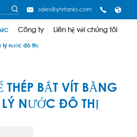

sales@yhrtanks.com



tức
Công ty
Liên hệ với chúng tôi
ử lý nước đô thị
 THÉP BẮT VÍT BẰNG
 LÝ NƯỚC ĐÔ THỊ