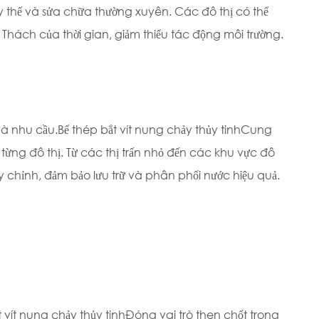
 thế và sửa chữa thường xuyên. Các đô thị có thể
 Thách của thời gian, giảm thiểu tác động môi trường.
và nhu cầu.
Bể thép bắt vít nung chảy thủy tinh
Cung
 từng đô thị. Từ các thị trấn nhỏ đến các khu vực đô
y chỉnh, đảm bảo lưu trữ và phân phối nước hiệu quả.
 vít nung chảy thủy tinh
Đóng vai trò then chốt trong