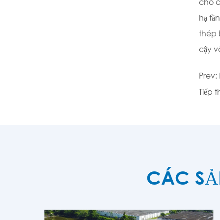
cho c
hạ tầ
thép 
cậy v
Prev:
Tiếp 
CÁC SẢ