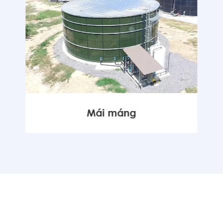
Mái máng
KHÁC
