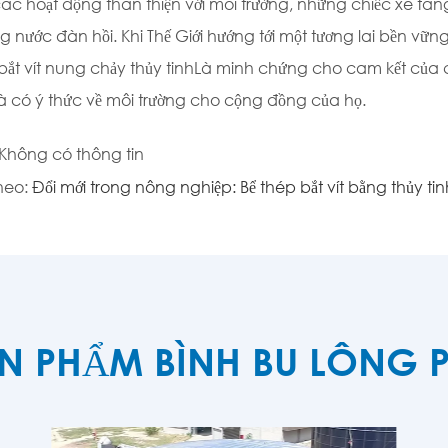
ác hoạt động thân thiện với môi trường, những chiếc xe tă
ng nước đàn hồi. Khi Thế Giới hướng tới một tương lai bền vữ
bắt vít nung chảy thủy tinh
Là minh chứng cho cam kết của c
à có ý thức về môi trường cho cộng đồng của họ.
 Không có thông tin
theo:
Đổi mới trong nông nghiệp: Bể thép bắt vít bằng thủy ti
N PHẨM BÌNH BU LÔNG P