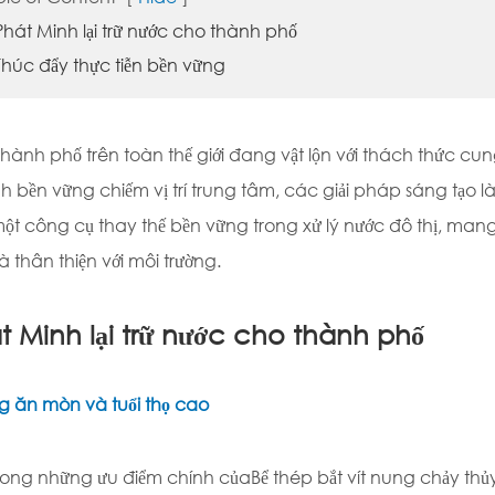
Phát Minh lại trữ nước cho thành phố
Thúc đẩy thực tiễn bền vững
hành phố trên toàn thế giới đang vật lộn với thách thức cu
nh bền vững chiếm vị trí trung tâm, các giải pháp sáng tạo là r
ột công cụ thay thế bền vững trong xử lý nước đô thị, mang lạ
à thân thiện với môi trường.
t Minh lại trữ nước cho thành phố
 ăn mòn và tuổi thọ cao
rong những ưu điểm chính của
Bể thép bắt vít nung chảy thủy