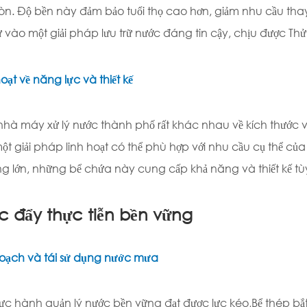
n. Độ bền này đảm bảo tuổi thọ cao hơn, giảm nhu cầu thay
ư vào một giải pháp lưu trữ nước đáng tin cậy, chịu được Thử
hoạt về năng lực và thiết kế
hà máy xử lý nước thành phố rất khác nhau về kích thước 
ột giải pháp linh hoạt có thể phù hợp với nhu cầu cụ thể của
ộng lớn, những bể chứa này cung cấp khả năng và thiết kế tù
c đẩy thực tiễn bền vững
oạch và tái sử dụng nước mưa
hực hành quản lý nước bền vững đạt được lực kéo,
Bể thép bắt