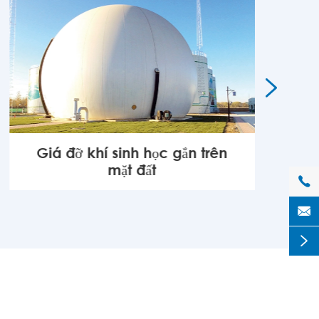

Giá đỡ khí sinh học gắn trên
mặt đất

KHÁC


