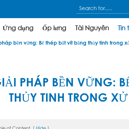
Ứng dụng
Ốp lưng
Tài Nguyên
Tin 
pháp bền vững: Bể thép bắt vít bằng thủy tinh trong x
IẢI PHÁP BỀN VỮNG: BỂ
THỦY TINH TRONG XỬ
ble of Content
[
Hide
]