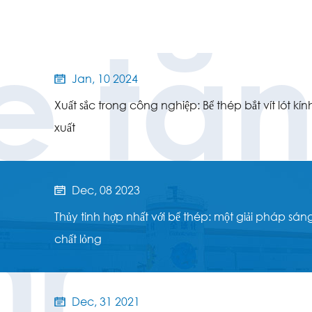
e tă
Jan, 10 2024

Xuất sắc trong công nghiệp: Bể thép bắt vít lót kín
xuất
Dec, 08 2023

hr
Thủy tinh hợp nhất với bể thép: một giải pháp sáng 
chất lỏng
Dec, 31 2021
