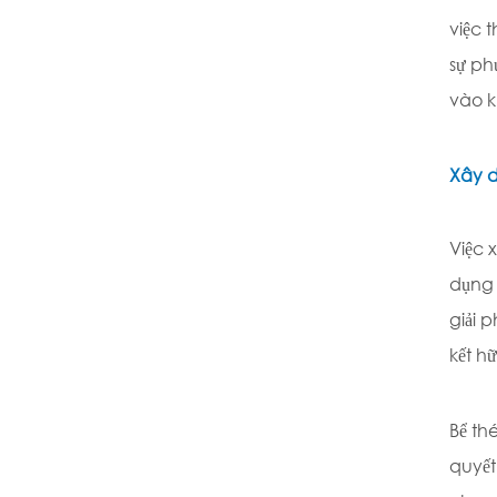
việc 
sự ph
vào k
Xây d
Việc 
dụng 
giải 
kết h
Bể th
quyết