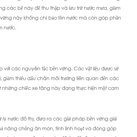
ụng các bể này để thu thập và lưu trữ nước mưa, giảm
n vững này không chỉ bảo tồn nước mà còn góp phần
ếm nước.
p với các nguyên tắc bền vững. Các vật liệu được sử
ời, giảm thiểu dấu chân môi trường liên quan đến các
iữ những chiếc xe tăng này đang thực hiện một cam
ý nước đô thị, đưa ra các giải pháp bền vững giải
ả năng chống ăn mòn, tính linh hoạt và đóng góp