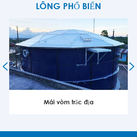
LÔNG PHỔ BIẾN


Mái vòm trắc địa
KHÁC
