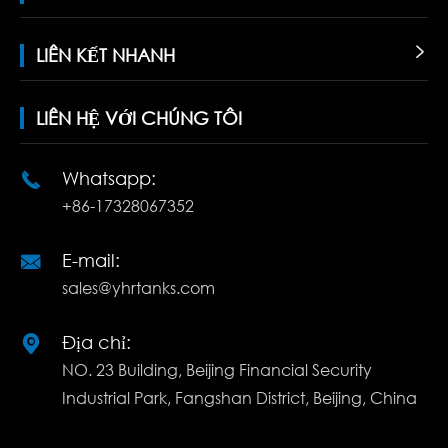
LIÊN KẾT NHANH

LIÊN HỆ VỚI CHÚNG TÔI
Whatsapp:

+86-17328067352
E-mail:

sales@yhrtanks.com
Địa chỉ:

NO. 23 Building, Beijing Financial Security
Industrial Park, Fangshan District, Beijing, China