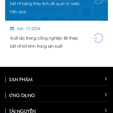
bắt vít bằng thủy tinh để quản lý nước
hiệu quả
Jan, 10 2024

Xuất sắc trong công nghiệp: Bể thép
bắt vít lót kính trong sản xuất
SẢN PHẨM

ỨNG DỤNG

TÀI NGUYÊN
