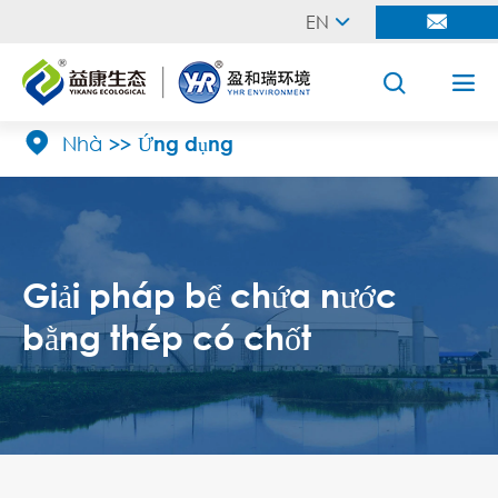
EN





Nhà
Ứng dụng
Giải pháp bể chứa nước
bằng thép có chốt