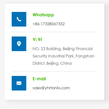
Whatsapp

+86-17328067352
Vị trí

NO. 23 Building, Beijing Financial
Security Industrial Park, Fangshan
District, Beijing, China
E-mail

sales@yhrtanks.com