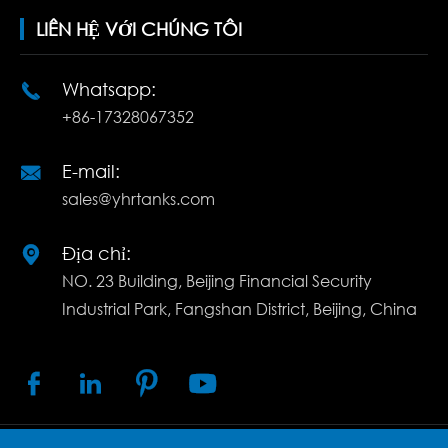
LIÊN HỆ VỚI CHÚNG TÔI
Whatsapp:

+86-17328067352
E-mail:

sales@yhrtanks.com
Địa chỉ:

NO. 23 Building, Beijing Financial Security
Industrial Park, Fangshan District, Beijing, China



