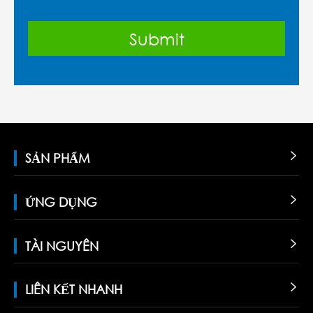
YHR
Tanks
SẢN PHẨM

ỨNG DỤNG

TÀI NGUYÊN

LIÊN KẾT NHANH
