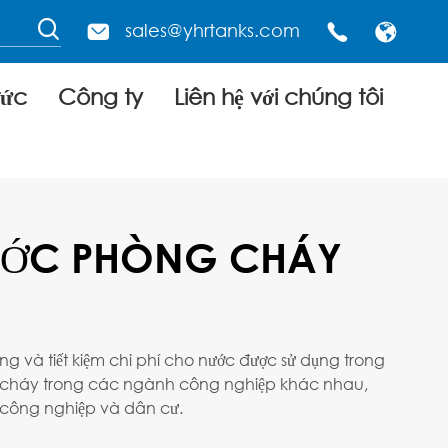

sales@yhrtanks.com



tức
Công ty
Liên hệ với chúng tôi
ƯỚC PHÒNG CHÁY
 tưởng và tiết kiệm chi phí cho nước được sử dụng trong
cháy trong các ngành công nghiệp khác nhau,
 công nghiệp và dân cư.