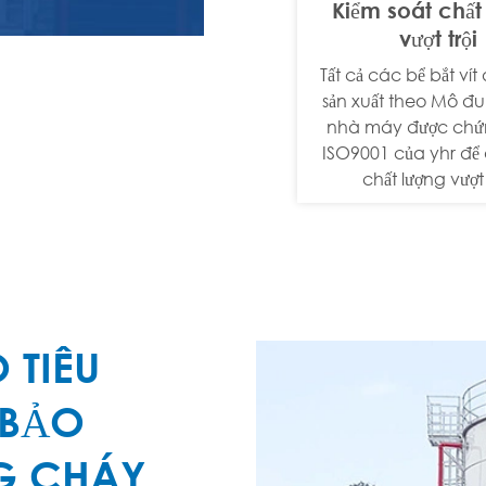
Kiểm soát chất
vượt trội
Tất cả các bể bắt vít
sản xuất theo Mô đu
nhà máy được chứ
ISO9001 của yhr để
chất lượng vượt t
 TIÊU
 BẢO
G CHÁY