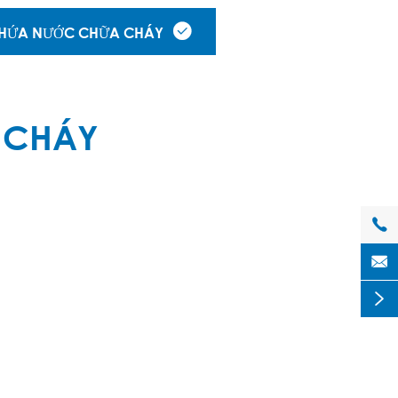

CHỨA NƯỚC CHỮA CHÁY
 CHÁY


