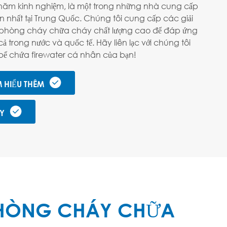
15 năm kinh nghiệm, là một trong những nhà cung cấp
nhất tại Trung Quốc. Chúng tôi cung cấp các giải
phòng cháy chữa cháy chất lượng cao để đáp ứng
 trong nước và quốc tế. Hãy liên lạc với chúng tôi
bể chứa firewater cá nhân của bạn!

M HIỂU THÊM

ÁY
 PHÒNG CHÁY CHỮA