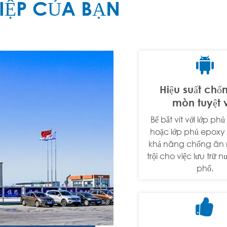
IỆP CỦA BẠN

Hiệu suất chố
mòn tuyệt 
Bể bắt vít với lớp phủ
hoặc lớp phủ epoxy 
khả năng chống ăn 
trội cho việc lưu trữ 
phố.
