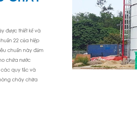
 được thiết kế và
chuẩn 22 của hiệp
iêu chuẩn này đảm
kho chứa nước
 các quy tắc và
phòng cháy chữa