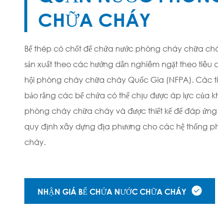
CHỮA CHÁY
Bể thép có chốt để chứa nước phòng cháy chữa cháy
sản xuất theo các hướng dẫn nghiêm ngặt theo tiêu 
hội phòng cháy chữa cháy Quốc Gia (NFPA). Các t
bảo rằng các bể chứa có thể chịu được áp lực của 
phòng cháy chữa cháy và được thiết kế để đáp ứng
quy định xây dựng địa phương cho các hệ thống 
cháy.

NHẬN GIÁ BỂ CHỨA NƯỚC CHỮA CHÁY