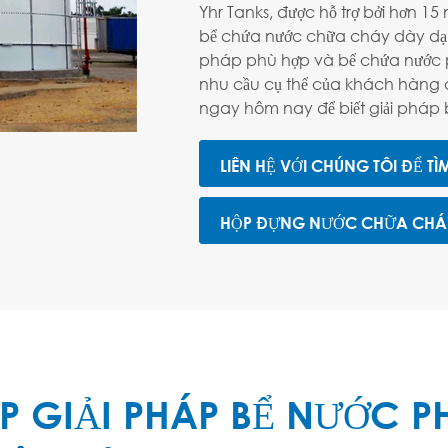
Yhr Tanks, được hỗ trợ bởi hơn 
bể chứa nước chữa cháy dày dạn 
pháp phù hợp và bể chứa nước 
nhu cầu cụ thể của khách hàng cả
ngay hôm nay để biết giải pháp 
LIÊN HỆ VỚI CHÚNG TÔI ĐỂ TÌ
HỘP ĐỰNG NƯỚC CHỮA CH
P GIẢI PHÁP BỂ NƯỚC