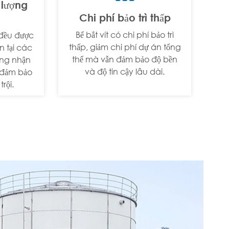
 lượng
Chi phí bảo trì thấp
Bể bắt vít có chi phí bảo trì
 đều được
thấp, giảm chi phí dự án tổng
n tại các
thể mà vẫn đảm bảo độ bền
ng nhận
và độ tin cậy lâu dài.
 đảm bảo
rội.