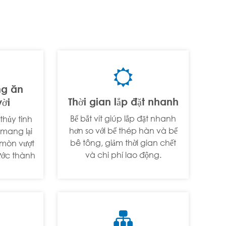

ng ăn
Thời gian lắp đặt nhanh
vời
Bể bắt vít giúp lắp đặt nhanh
 thủy tinh
hơn so với bể thép hàn và bể
mang lại
bê tông, giảm thời gian chết
mòn vượt
và chi phí lao động.
nước thành
