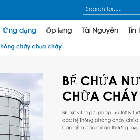
Ứng dụng
Ốp lưng
Tài Nguyên
Tin 
phòng cháy chữa cháy
BỂ CHỨA N
CHỮA CHÁY
Bể bắt vít là giải pháp lưu trữ lý
các hệ thống phòng cháy chữa 
bao gồm các dự án thương mại,