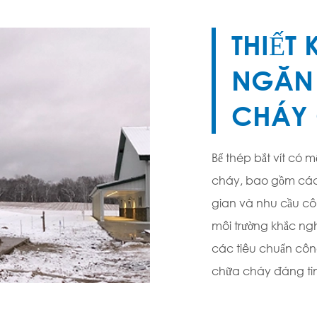
THIẾT
NGĂN
CHÁY
Bể thép bắt vít có m
cháy, bao gồm các 
gian và nhu cầu côn
môi trường khắc nghi
các tiêu chuẩn côn
chữa cháy đáng tin 