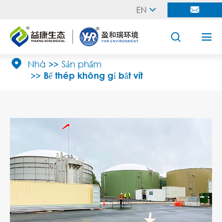
EN





Nhà
Sản phẩm
Bể thép không gỉ bắt vít