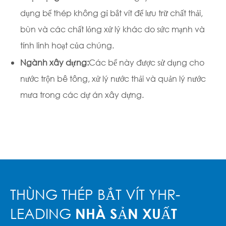
dụng bể thép không gỉ bắt vít để lưu trữ chất thải,
bùn và các chất lỏng xử lý khác do sức mạnh và
tính linh hoạt của chúng.
Ngành xây dựng:
Các bể này được sử dụng cho
nước trộn bê tông, xử lý nước thải và quản lý nước
mưa trong các dự án xây dựng.
THÙNG THÉP BẮT VÍT YHR-
LEADING
NHÀ SẢN XUẤT