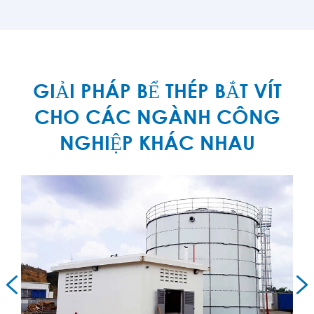
KHÁC

GIẢI PHÁP BỂ THÉP BẮT VÍT
CHO CÁC NGÀNH CÔNG
NGHIỆP KHÁC NHAU

