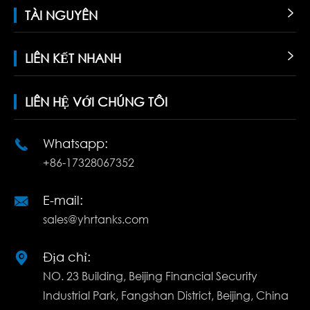
TÀI NGUYÊN

LIÊN KẾT NHANH

LIÊN HỆ VỚI CHÚNG TÔI
Whatsapp:

+86-17328067352
E-mail:

sales@yhrtanks.com
Địa chỉ:

NO. 23 Building, Beijing Financial Security
Industrial Park, Fangshan District, Beijing, China