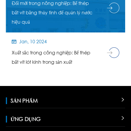
Đổi mới trong nông nghiệp: Bể thép
bắt vít bằng thủy tinh để quản lý nước
hiệu quả
Jan, 10 2024

Xuất sắc trong công nghiệp: Bể thép
bắt vít lót kính trong sản xuất
SẢN PHẨM

ỨNG DỤNG
