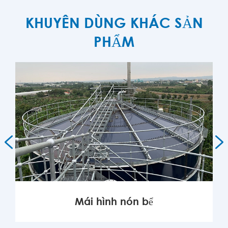
KHUYÊN DÙNG KHÁC SẢN
PHẨM


Mái hình nón bể