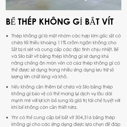
BỂ THÉP KHÔNG GỈ BẮT VÍT
Thép không gỉ là một nhóm các hợp kim gốc sắt có
chứa tối thiểu khoảng 11% crôm ngăn không cho
Sắt bị rỉ sét và cung cấp các đặc tính chịu nhiệt. Bể
và Silo bắt vít bằng thép không gỉ sử dụng khả
năng chống ăn mòn vốn có của thép không gỉ có
thể được sử dụng trong nhiều ứng dụng lưu trữ số
lượng lớn chất lỏng và khô.
Nếu không cần thêm bể chứa và Silo bằng thép
không gỉ bảo vệ có thể mang lại dịch vụ lâu dài
mạnh mẽ với lợi ích bổ sung là giá trị tái chế tuyệt vời
khi bể không còn cần thiết nữa.
Yhr có thể cung cấp bể bắt vít 304,316 bằng thép
không gỉ cho các ứng dụng được lựa chọn để đáp